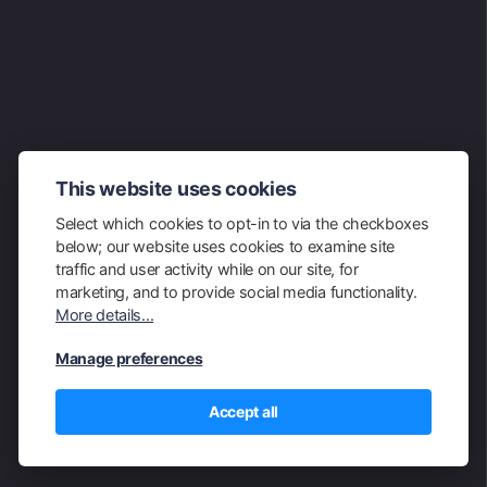
READ OTHER POSTS
This website uses cookies
Select which cookies to opt-in to via the checkboxes
←
Solução para o Meio Ambiente com o Gerador de Energia Solar BLUETTI EB3A
below; our website uses cookies to examine site
traffic and user activity while on our site, for
Camisa da Seleção Brasileira: História, Modelos e Curiosidades do Manto Canarinho
→
marketing, and to provide social media functionality.
More details...
Manage preferences
© 2026 Powered by Kartis CMS
Accept all