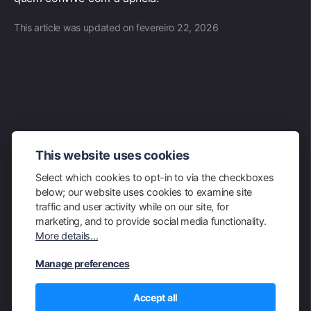
This article was updated on fevereiro 22, 2026
READ OTHER POSTS
This website uses cookies
Select which cookies to opt-in to via the checkboxes
←
Maratonas do Brasil: Tradição, desafios e experiências únicas
below; our website uses cookies to examine site
traffic and user activity while on our site, for
Agenda do Flamengo: Próximos Jogos, Datas e Horários Atualizados
→
marketing, and to provide social media functionality.
More details...
Manage preferences
© 2026 Powered by Kartis CMS
Accept all